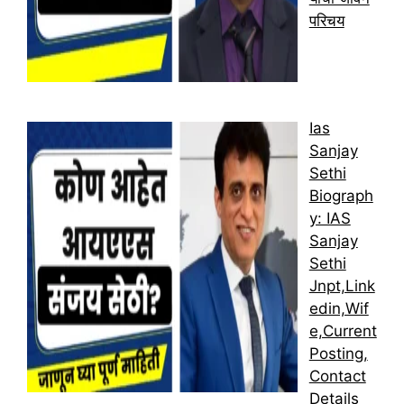
परिचय
Ias
Sanjay
Sethi
Biograph
y: IAS
Sanjay
Sethi
Jnpt,Link
edin,Wif
e,Current
Posting,
Contact
Details