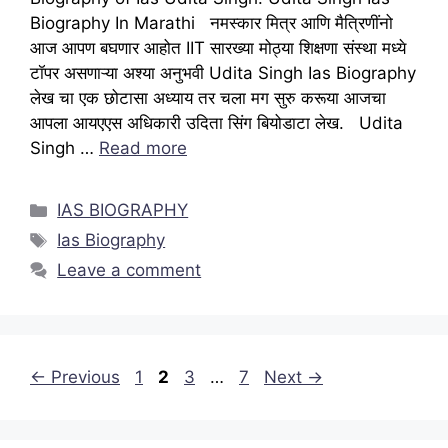
Biography In Marathi नमस्कार मित्र आणि मैत्रिणींनो
आज आपण बघणार आहोत IIT सारख्या मोठ्या शिक्षणा संस्था मध्ये
टॉपर असणाऱ्या अश्या अनुभवी Udita Singh Ias Biography
लेख चा एक छोटासा अध्याय तर चला मग सुरु करूया आजचा
आपला आयएएस अधिकारी उदिता सिंग बियोडाटा लेख. Udita
Singh …
Read more
Categories
IAS BIOGRAPHY
Tags
Ias Biography
Leave a comment
Page
Page
Page
Page
←
Previous
1
2
3
…
7
Next
→