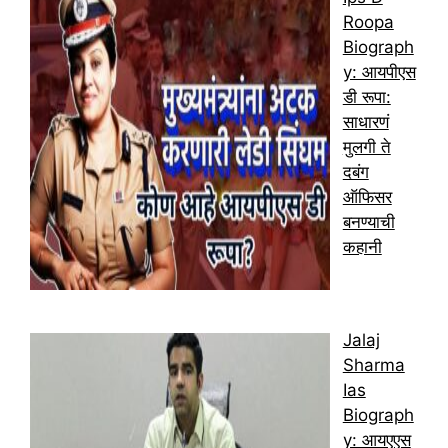
Roopa
Biograph
y: आयपीएस
डी रूपा:
साधारणं
मुलगी ते
दबंग
ऑफिसर
बनण्याची
कहानी
Jalaj
Sharma
Ias
Biograph
y: आयएएस