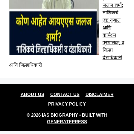
जलज शर्मा:
नाशिकचे
एक कुशल
आणि
कार्यक्षम
प्रशासक; व
जिल्हा
दंडाधिकारी
आणि जिल्हाधिकारी
ABOUT US
CONTACT US
DISCLAIMER
PRIVACY POLICY
© 2026 IAS BIOGRAPHY
• BUILT WITH
GENERATEPRESS