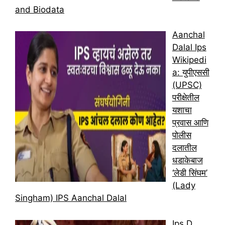
and Biodata
Aanchal
Dalal Ips
Wikipedi
a: युपीएससी
(UPSC)
परीक्षेतील
यशाचा
प्रवास आणि
पोलीस
दलातील
धडाकेबाज
‘लेडी सिंघम’
(Lady
Singham) IPS Aanchal Dalal
Ips D